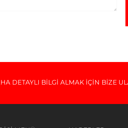
A DETAYLI BİLGİ ALMAK İÇİN BİZE UL