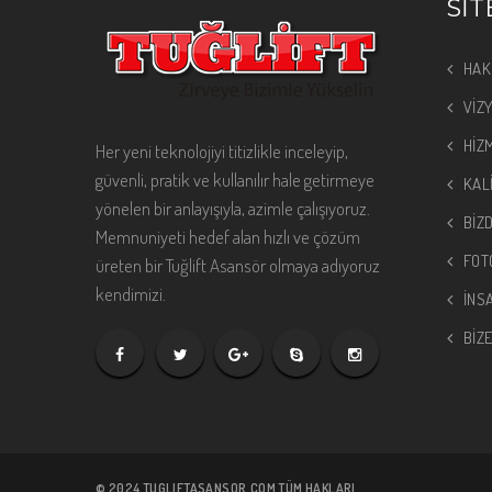
SİT
HAK
VİZ
HİZ
Her yeni teknolojiyi titizlikle inceleyip,
güvenli, pratik ve kullanılır hale getirmeye
KAL
yönelen bir anlayışıyla, azimle çalışıyoruz.
BİZ
Memnuniyeti hedef alan hızlı ve çözüm
FOT
üreten bir Tuğlift Asansör olmaya adıyoruz
kendimizi.
İNS
BİZ
© 2024 TUGLIFTASANSOR.COM TÜM HAKLARI