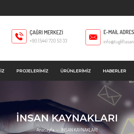
E-MAİL ADRES
ÇAĞRI MERKEZİ
+90 (544) 720 53 33
info@tugliftasa
İZ
PROJELERİMİZ
ÜRÜNLERİMİZ
HABERLER
İNSAN KAYNAKLARI
Anasayfa
- İNSAN KAYNAKLARI