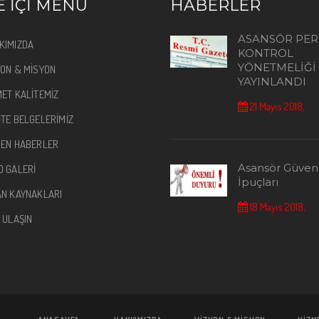
E İÇİ MENÜ
HABERLER
ASANSÖR PER
KIMIZDA
KONTROL
YÖNETMELİĞİ
YON & MİSYON
YAYINLANDI
MET KALİTEMİZ
21 Mayıs 2018,
İTE BELGELERİMİZ
DEN HABERLER
Asansör Güvenl
O GALERİ
İpuçları
AN KAYNAKLARI
18 Mayıs 2018,
E ULAŞIN