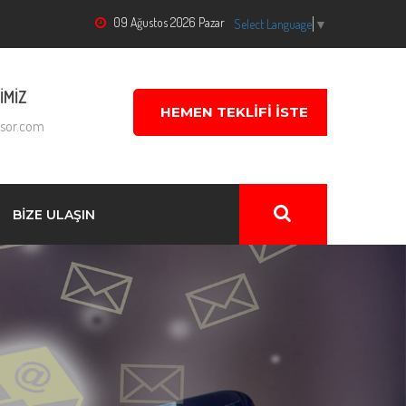
09 Ağustos 2026 Pazar
Select Language
▼
İMİZ
HEMEN TEKLİFİ İSTE
nsor.com
BİZE ULAŞIN