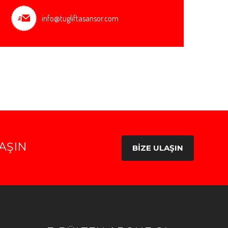
info@tugliftasansor.com
AŞIN
BİZE ULAŞIN